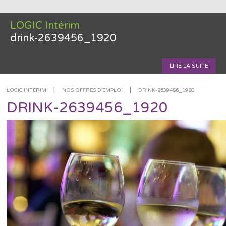
LOGIC Intérim
drink-2639456_1920
LIRE LA SUITE
|
|
LOGIC INTÉRIM
NOS OFFRES D'EMPLOI
DRINK-2639456_1920
DRINK-2639456_1920