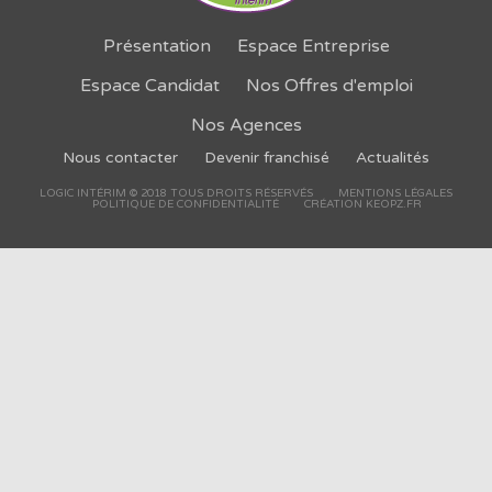
Présentation
Espace Entreprise
Espace Candidat
Nos Offres d'emploi
Nos Agences
Nous contacter
Devenir franchisé
Actualités
LOGIC INTÉRIM © 2018 TOUS DROITS RÉSERVÉS
MENTIONS LÉGALES
POLITIQUE DE CONFIDENTIALITÉ
CRÉATION KEOPZ.FR