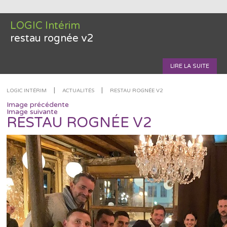
LOGIC Intérim
restau rognée v2
LIRE LA SUITE
|
|
LOGIC INTÉRIM
ACTUALITÉS
RESTAU ROGNÉE V2
Image précédente
Image suivante
RESTAU ROGNÉE V2