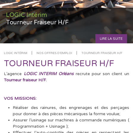
LOGIC Intérim
Tourneur Fraiseur H/F
LIRE LA SUITE
|
|
LOGIC INTÉRIM
NOS OFFRES D'EMPLOI
TOURNEUR FRAISEUR H/F
TOURNEUR FRAISEUR H/F
L’agence
LOGIC INTERIM Orléans
recrute pour son client un
Tourneur fraiseur H/F.
VOS MISSIONS:
Réaliser des rainures, des engrenages et des perçages
pour donner à des pièces mécaniques la forme voulue;
Assurer l’usinage sur machines à commande numériques (
Programmation + Usinage );
Effectuer l’auto-contrôle des pièces en respectant les