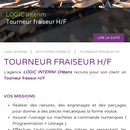
LOGIC Intérim
Tourneur fraiseur H/F
LIRE LA SUITE
|
|
LOGIC INTÉRIM
NOS OFFRES D'EMPLOI
TOURNEUR FRAISEUR H/F
TOURNEUR FRAISEUR H/F
L’agence
LOGIC INTERIM Orléans
recrute pour son client un
Tourneur fraiseur H/F.
VOS MISSIONS:
Réaliser des rainures, des engrenages et des perçages
pour donner à des pièces mécaniques la forme voulue;
Assurer l’usinage sur machines à commande numériques (
Programmation + Usinage );
Effectuer l’auto-contrôle des pièces en respectant les