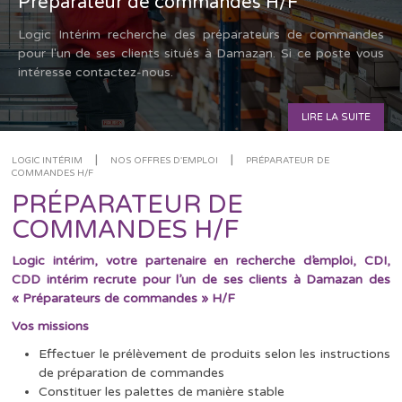
Préparateur de commandes H/F
Logic Intérim recherche des préparateurs de commandes
pour l'un de ses clients situés à Damazan. Si ce poste vous
intéresse contactez-nous.
LIRE LA SUITE
|
|
LOGIC INTÉRIM
NOS OFFRES D'EMPLOI
PRÉPARATEUR DE
COMMANDES H/F
PRÉPARATEUR DE
COMMANDES H/F
Logic intérim, votre partenaire en recherche d’emploi, CDI,
CDD intérim recrute pour l’un de ses clients à Damazan des
« Préparateurs de commandes » H/F
Vos missions
Effectuer le prélèvement de produits selon les instructions
de préparation de commandes
Constituer les palettes de manière stable