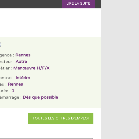
LIRE LA SUITE
gence :
Rennes
ecteur :
Autre
étier :
Manœuvre H/F/X
ontrat :
Intérim
eu :
Rennes
urée :
1
émarrage :
Dès que possible
TOUTES LES OFFRES D'EMPLOI