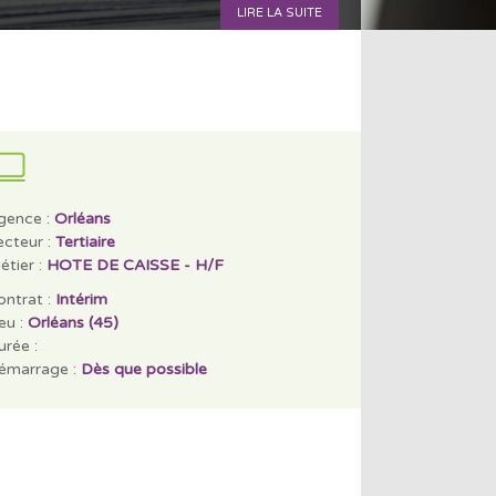
LIRE LA SUITE
gence :
Orléans
ecteur :
Tertiaire
étier :
HOTE DE CAISSE - H/F
ontrat :
Intérim
eu :
Orléans (45)
rée :
émarrage :
Dès que possible