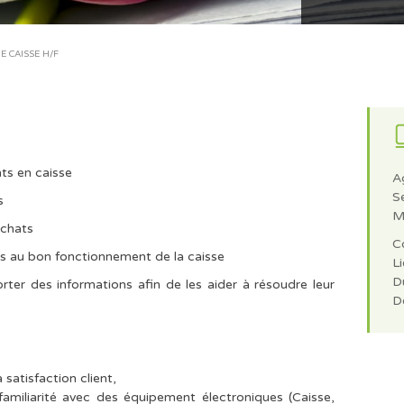
E CAISSE H/F
nts en caisse
A
S
s
M
achats
C
es au bon fonctionnement de la caisse
Li
Du
orter des informations afin de les aider à résoudre leur
D
satisfaction client,
amiliarité avec des équipement électroniques (Caisse,