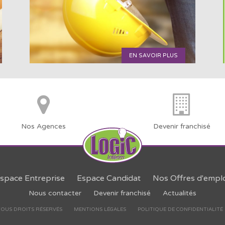
EN SAVOIR PLUS
Nos Agences
Devenir franchisé
space Entreprise
Espace Candidat
Nos Offres d'emplo
Nous contacter
Devenir franchisé
Actualités
 TOUS DROITS RÉSERVÉS
MENTIONS LÉGALES
POLITIQUE DE CONFIDENTIALITÉ