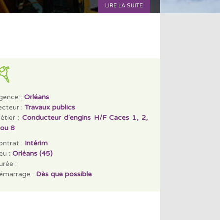
LIRE LA SUITE
gence :
Orléans
ecteur :
Travaux publics
étier :
Conducteur d'engins H/F Caces 1, 2,
 ou 8
ontrat :
Intérim
eu :
Orléans (45)
rée :
émarrage :
Dès que possible