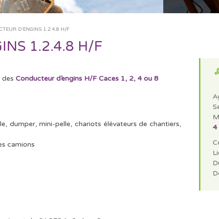
TEUR D'ENGINS 1.2.4.8 H/F
S 1.2.4.8 H/F
, des
Conducteur d’engins H/F Caces 1, 2, 4 ou 8
A
S
M
lle, dumper, mini-pelle, chariots élévateurs de chantiers,
4
C
es camions
Li
Du
D