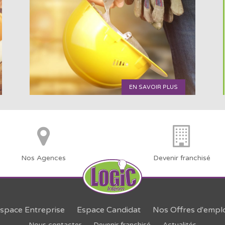
EN SAVOIR PLUS
Nos Agences
Devenir franchisé
space Entreprise
Espace Candidat
Nos Offres d'emplo
Nous contacter
Devenir franchisé
Actualités