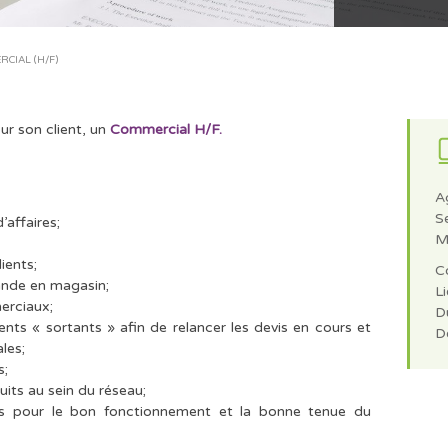
CIAL (H/F)
ur son client, un
Commercial H/F.
A
S
’affaires;
M
ients;
C
ande en magasin;
Li
erciaux;
Du
nts « sortants » afin de relancer les devis en cours et
D
les;
s;
uits au sein du réseau;
res pour le bon fonctionnement et la bonne tenue du