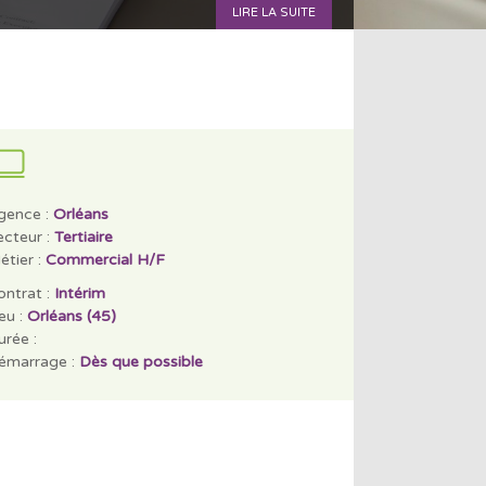
LIRE LA SUITE
gence :
Orléans
ecteur :
Tertiaire
étier :
Commercial H/F
ontrat :
Intérim
eu :
Orléans (45)
rée :
émarrage :
Dès que possible