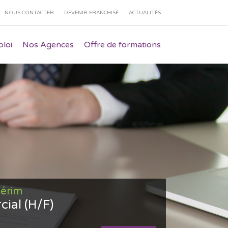
NOUS CONTACTER
DEVENIR FRANCHISÉ
ACTUALITÉS
loi
Nos Agences
Offre de formations
térim
ial (H/F)