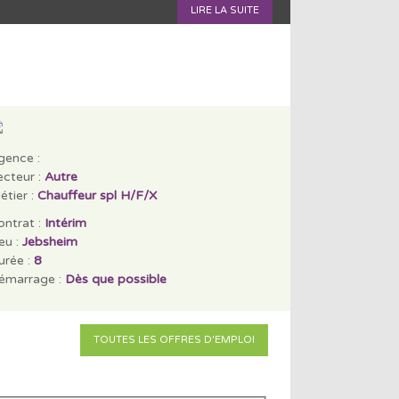
LIRE LA SUITE
gence :
ecteur :
Autre
étier :
Chauffeur spl H/F/X
ontrat :
Intérim
eu :
Jebsheim
urée :
8
émarrage :
Dès que possible
TOUTES LES OFFRES D'EMPLOI