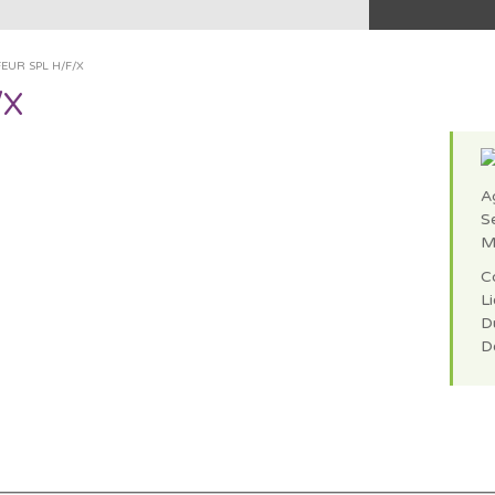
EUR SPL H/F/X
/X
A
S
M
C
Li
D
D