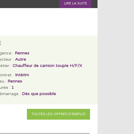
LIRE LA SUITE
gence :
Rennes
ecteur :
Autre
étier :
Chauffeur de camion toupie H/F/X
ontrat :
Intérim
eu :
Rennes
urée :
1
émarrage :
Dès que possible
TOUTES LES OFFRES D'EMPLOI