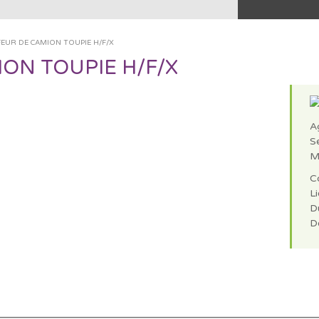
EUR DE CAMION TOUPIE H/F/X
ON TOUPIE H/F/X
A
S
M
C
Li
D
D