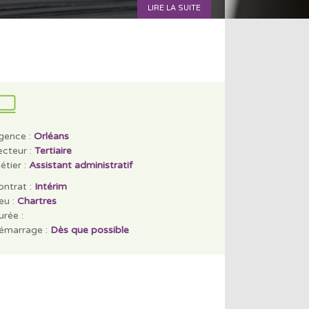
LIRE LA SUITE
gence :
Orléans
ecteur :
Tertiaire
étier :
Assistant administratif
ontrat :
Intérim
eu :
Chartres
rée :
émarrage :
Dès que possible