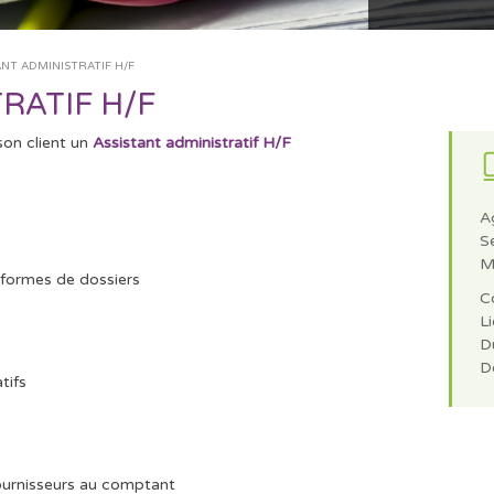
ANT ADMINISTRATIF H/F
RATIF H/F
on client un
Assistant administratif H/F
A
S
M
 formes de dossiers
C
Li
Du
D
tifs
ournisseurs au comptant