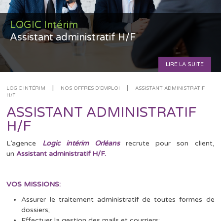
LOGIC Intérim
Assistant administratif H/F
LIRE LA SUITE
|
|
LOGIC INTÉRIM
NOS OFFRES D'EMPLOI
ASSISTANT ADMINISTRATIF
H/F
ASSISTANT ADMINISTRATIF
H/F
L’agence
Logic intérim Orléans
recrute pour son client,
un
Assistant administratif H/F.
VOS MISSIONS:
Assurer le traitement administratif de toutes formes de
dossiers;
Effectuer la gestion des mails et courriers;