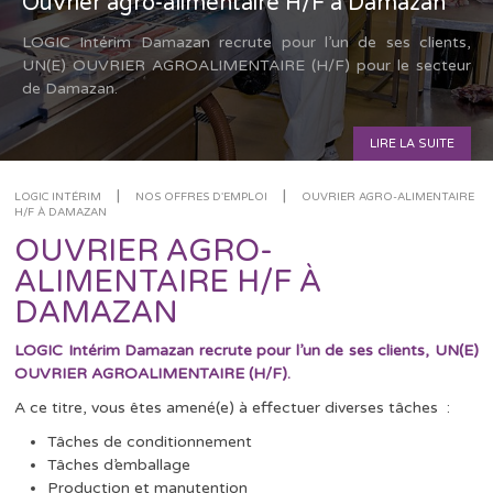
Ouvrier agro-alimentaire H/F à Damazan
LOGIC Intérim Damazan recrute pour l’un de ses clients,
UN(E) OUVRIER AGROALIMENTAIRE (H/F) pour le secteur
de Damazan.
LIRE LA SUITE
|
|
LOGIC INTÉRIM
NOS OFFRES D'EMPLOI
OUVRIER AGRO-ALIMENTAIRE
H/F À DAMAZAN
OUVRIER AGRO-
ALIMENTAIRE H/F À
DAMAZAN
LOGIC Intérim Damazan recrute pour l’un de ses clients, UN(E)
OUVRIER AGROALIMENTAIRE (H/F).
A ce titre, vous êtes amené(e) à effectuer diverses tâches :
Tâches de conditionnement
Tâches d’emballage
Production et manutention